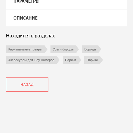
ПАРАМЕТРЫ
Помощь
Мои заказы
ОПИСАНИЕ
Новости
Находится в разделах
Оплата и доставка
Карнавальные товары
Усы и бороды
Бороды
Аксессуары для шоу-номеров
Парики
Парики
НАЗАД