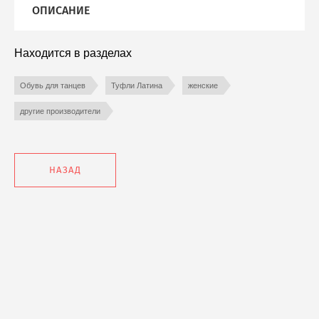
Помощь
ОПИСАНИЕ
Мои заказы
Находится в разделах
Новости
Обувь для танцев
Туфли Латина
женские
другие производители
Оплата и доставка
НАЗАД