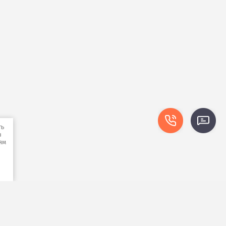
ть
в
ям
,
Подписаться на рассылку выгодных
предложений