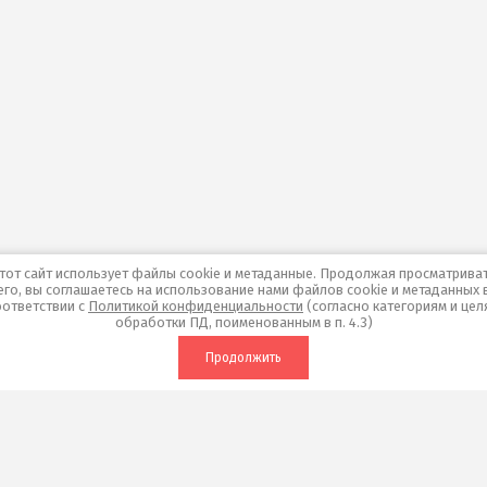
тот сайт использует файлы cookie и метаданные. Продолжая просматрива
его, вы соглашаетесь на использование нами файлов cookie и метаданных 
оответствии с
Политикой конфиденциальности
(согласно категориям и цел
обработки ПД, поименованным в п. 4.3)
Продолжить
авная
Россия, 620075, Екатеринбург
ул. Шевченко 18, 2 этаж. (ЖК