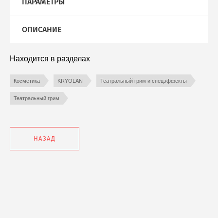
ПАРАМЕТРЫ
Помощь
Мои заказы
ОПИСАНИЕ
Новости
Находится в разделах
Оплата и доставка
Косметика
KRYOLAN
Театральный грим и спецэффекты
Театральный грим
НАЗАД