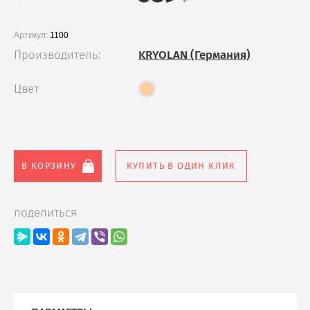
Мои заказы
Артикул:
1100
Новости
Производитель:
KRYOLAN (Германия)
Оплата и доставка
Цвет
Главная
О компании
В КОРЗИНУ
КУПИТЬ В ОДИН КЛИК
Ателье
поделиться
Акции и скидки
Контакты
Для коллективов