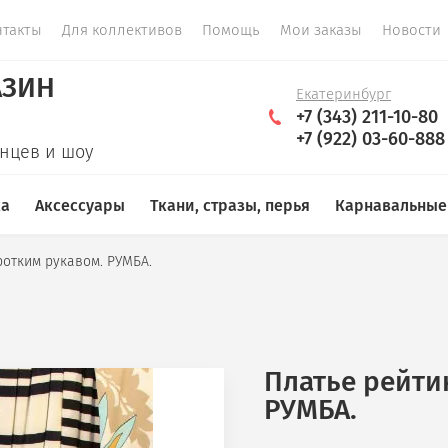
нтакты
Для коллективов
Помощь
Мои заказы
Новости
АЗИН
Екатеринбург
+7 (343) 211-10-80
+7 (922) 03-60-888
анцев и шоу
ка
Аксессуары
Ткани, стразы, перья
Карнавальные
ротким рукавом. РУМБА.
Платье рейти
РУМБА.