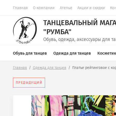
Главная
О компании
Ателье
Акции и скидки
Ко
ТАНЦЕВАЛЬНЫЙ МАГ
"РУМБА"
Обувь, одежда, аксессуары для т
Обувь для танцев
Одежда для танцев
Космети
Главная
  /  
Одежда для танцев
  /  
Платье рейтинговое с ко
ПРЕДЫДУЩИЙ