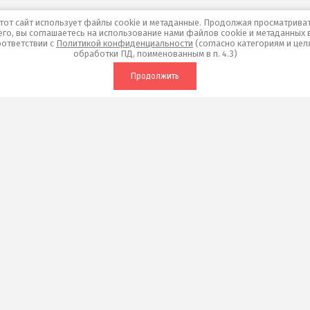
тот сайт использует файлы cookie и метаданные. Продолжая просматрива
его, вы соглашаетесь на использование нами файлов cookie и метаданных 
оответствии с
Политикой конфиденциальности
(согласно категориям и цел
обработки ПД, поименованным в п. 4.3)
Продолжить
авная
Россия, 620075, Екатеринбург
ул. Шевченко 18, 2 этаж. (ЖК
"Бажовский Премиум")
компании
елье
+7 (343) 211-10-80
+7 (922) 03-60-888
ции и скидки
с 11.00 до 20.00 Пн.-Сб.
с 11.00 до 19.00 Вс.
нтакты
я коллективов
Мы в социальных сетях:
мощь