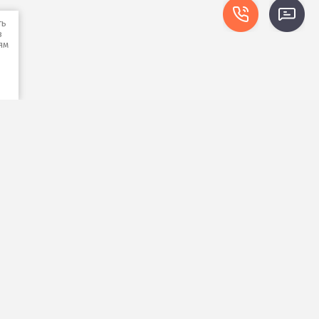
ть
в
ям
,
Подписаться на рассылку выгодных
предложений
Будьте в курсе всех событий
Я выражаю
согласие на передачу и
обработку персональных данных
в
соответствии с
Политикой
конфиденциальности
(согласно
категориям и целям, поименованным в
п. 4.2.6)